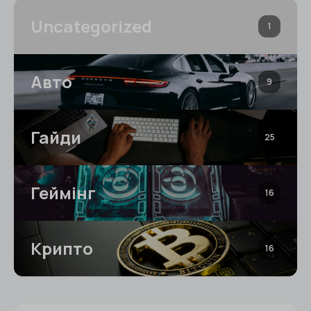
Uncategorized
1
Авто
9
Гайди
25
Геймінг
16
Крипто
16