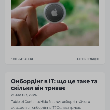
3 ХВ ЧИТАННЯ
13 ПЕРЕГЛЯДІВ
Онбордінг в IT: що це таке та
скільки він триває
25 Жовтня, 2024
Table of Contents Hide 6 задач онбордінгуЗ чого
складається онбордінг в IT?Скільки триває