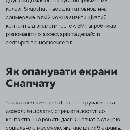
друга чи домалювати вуса неприємному
колезі. Snapchat – весела та повноцінна
соцмережа, в якій можна знайти цікавий
контент від знаменитостей, ЗМІ, виробників
різноманітних аксесуарів та девайсів,
селебріті та інфлюенсерів.
Як опанувати екрани
Снапчату
Завантажили Snapchat, зареєструвались та
дозволили додатку отримати доступ до
контактів. Що робити далі? Снапчат є єдиною
соціальною мережею, яка має цілих 5 екранів,