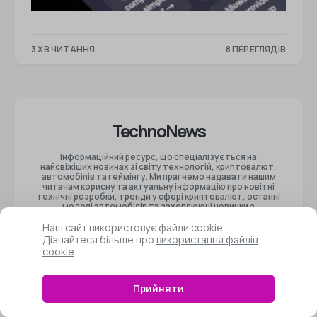
3 ХВ ЧИТАННЯ
8 ПЕРЕГЛЯДІВ
TechnoNews
Інформаційний ресурс, що спеціалізується на
найсвіжіших новинах зі світу технологій, криптовалют,
автомобілів та геймінгу. Ми прагнемо надавати нашим
читачам корисну та актуальну інформацію про новітні
технічні розробки, тренди у сфері криптовалют, останні
моделі автомобілів та захоплюючі новинки з
геймерської індустрії.
Наш сайт використовує файли cookie.
Дізнайтеся більше про
використання файлів
Сторінки
cookie
.
Про портал
Контакти
Команда порталу
Прийняти
Редакційна політика
Довідка
Співпраця
Автори
Карта сайту