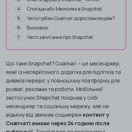
Спогади або Memories в Snapchat
Чи потрібен Снапчат дорослим людям?
Висновок
Часті запитання про Snapchat
Що таке Snapchat? Снапчат – це месенджер,
який із несерйозного додатка для підлітків та
диваків переріс у повноцінну платформу для
розваг, реклами та роботи. Мобільний
застосунок Snapchat поєднав у собі
месенджер та соціальну мережу, але на
відміну від звичних соцмереж
контент у
Снапчаті зникає через 24 години після
публікації.
Такий підхід до повідомлень