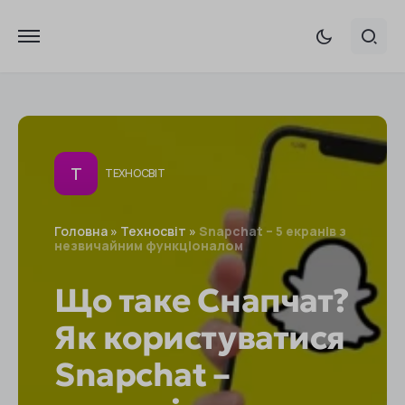
Т
ТЕХНОСВІТ
Головна
»
Техносвіт
»
Snapchat – 5 екранів з
незвичайним функціоналом
Що таке Снапчат?
Як користуватися
Snapchat –