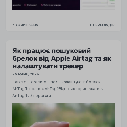
4 ХВ ЧИТАННЯ
6 ПЕРЕГЛЯДІВ
Як працює пошуковий
брелок від Apple Airtag та як
налаштувати трекер
7 Червня, 2024
Table of Contents Hide Як налаштувати брелок
AirTagЯк працює AirTag?Відео, як користуватися
AirTagЯкі 3 переваги…