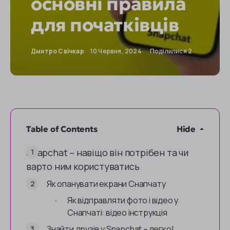
основні правила
для початківців
Дмитро Свічкар
10 Червня, 2024
Поділилися 2
Table of Contents
Hide
Snapchat – навіщо він потрібен та чи
варто ним користуватись
Як опанувати екрани Снапчату
Як відправляти фото і відео у
Снапчаті: відео інструкція
Знайти друзів у Snapchat – легко!