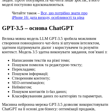
людей. Проте популярність чат-бота лише зростає, а його
моделі поступово вдосконалюються.
Читайте також –
Все, що потрібно знати про
iPhone 16: дата виходу, особливості та ціна
GPT-3.5 – основа ChatGPT
Велика мовна модель LLM GPT-3.5 зробила можливим
створення повноцінного чат-бота зі штучним інтелектом,
здатним підтримувати діалог з користувачем та розуміти
контекст. Модель 3.5 здатна виконувати завдання, пов’язані з:
Написанням текстів на різні теми;
Пошуком помилок та редактурою тексту;
Перекладами;
Пошуком інформації;
Створенням контенту;
SEO-оптимізацією;
Неймінгом;
Пошуком контактів із баз даних;
Класифікуванням даних по категоріях та параметрах.
Масивна нейронна мережа GPT-3.5 дозволяє використовувати
ChatGPT на її основі для бізнесу: оптимізації продажів,