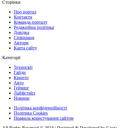
Сторінки
Про портал
Контакти
Команда порталу
Редакційна політика
Довідка
Співпраця
Автори
Карта сайту
Категорії
Техносвіт
Гайди
Крипто
Авто
Геймінг
Лайфстайл
Новини
Політика конфіденційності
Політика Cookies
Правила користування сайтом
All Rights Reserved © 2024 | Designed & Developed by Gosta