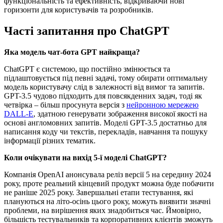
функціональність та ефективність, відкриваючи нові
горизонти для користувачів та розробників.
Часті запитання про ChatGPT
Яка модель чат-бота GPT найкраща?
ChatGPT є системою, що постійно змінюється та
підлаштовується під певні задачі, тому обирати оптимальну
модель користувачу слід в залежності від вимог та запитів.
GPT-3.5 чудово підходить для повсякденних задач, тоді як
четвірка – більш просунута версія з
нейронною мережею
DALL-E
, здатною генерувати зображення високої якості на
основі англомовних запитів. Моделі GPT-3.5 достатньо для
написання коду чи текстів, перекладів, навчання та пошуку
інформації різних тематик.
Коли очікувати на вихід 5-ї моделі ChatGPT?
Компанія OpenAI анонсувала реліз версії 5 на середину 2024
року, проте реальний кінцевий продукт можна буде побачити
не раніше 2025 року. Завершальні етапи тестування, які
плануються на літо-осінь цього року, можуть виявити значні
проблеми, на вирішення яких знадобиться час. Ймовірно,
більшість тестувальників та корпоративних клієнтів зможуть