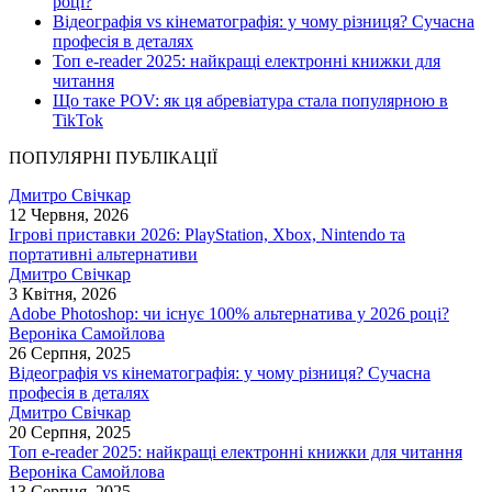
році?
Відеографія vs кінематографія: у чому різниця? Сучасна
професія в деталях
Топ e-reader 2025: найкращі електронні книжки для
читання
Що таке POV: як ця абревіатура стала популярною в
TikTok
ПОПУЛЯРНІ ПУБЛІКАЦІЇ
Дмитро Свічкар
12 Червня, 2026
Ігрові приставки 2026: PlayStation, Xbox, Nintendo та
портативні альтернативи
Дмитро Свічкар
3 Квітня, 2026
Adobe Photoshop: чи існує 100% альтернатива у 2026 році?
Вероніка Самойлова
26 Серпня, 2025
Відеографія vs кінематографія: у чому різниця? Сучасна
професія в деталях
Дмитро Свічкар
20 Серпня, 2025
Топ e-reader 2025: найкращі електронні книжки для читання
Вероніка Самойлова
13 Серпня, 2025