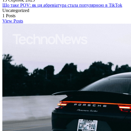
Що таке POV: як ця абревіатура стала популярною в TikTok
Uncategorized
1
Posts
View Posts