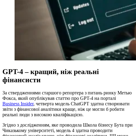
GPT-4 – кращий, ніж реальні
фінансисти
За ствердженнями старшого репортера з питань ринку Метью
Фокса, який опублікував статтю про GPT-4 на порталі
Business Insider
, четверта модель ChatGPT здатна створювати
звіти з фінансової аналітики краще, ніж це могли б робити
реальні люди з високою кваліфікацією.
Згідно з дослідженням, яке проводила Школа бізнесу Бута при
Чиказькому університеті, модель 4 здатна проводити
фінансовий аналіз краще, ніж фінансові аналітики. ШІ може