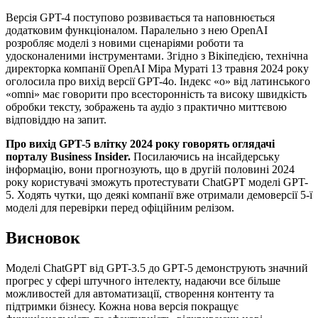
Версія GPT-4 поступово розвивається та наповнюється
додатковим функціоналом. Паралельно з нею OpenAI
розробляє моделі з новими сценаріями роботи та
удосконаленими інструментами. Згідно з Вікіпедією, технічна
директорка компанії OpenAI Міра Мураті 13 травня 2024 року
оголосила про вихід версії GPT-4o. Індекс «о» від латинського
«omni» має говорити про всесторонність та високу швидкість
обробки тексту, зображень та аудіо з практично миттєвою
відповіддю на запит.
Про вихід GPT-5 влітку 2024 року говорять оглядачі
порталу Business Insider.
Посилаючись на інсайдерську
інформацію, вони прогнозують, що в другій половині 2024
року користувачі зможуть протестувати ChatGPT моделі GPT-
5. Ходять чутки, що деякі компанії вже отримали демоверсії 5-ї
моделі для перевірки перед офіційним релізом.
Висновок
Моделі ChatGPT від GPT-3.5 до GPT-5 демонструють значний
прогрес у сфері штучного інтелекту, надаючи все більше
можливостей для автоматизації, створення контенту та
підтримки бізнесу. Кожна нова версія покращує