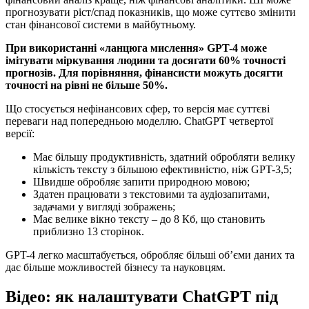
прогнозувати ріст/спад показників, що може суттєво змінити
стан фінансової системи в майбутньому.
При використанні «ланцюга мислення» GPT-4 може
імітувати міркування людини та досягати 60% точності
прогнозів. Для порівняння, фінансисти можуть досягти
точності на рівні не більше 50%.
Що стосується нефінансових сфер, то версія має суттєві
переваги над попередньою моделлю. ChatGPT четвертої
версії:
Має більшу продуктивність, здатний обробляти велику
кількість тексту з більшою ефективністю, ніж GPT-3,5;
Швидше обробляє запити природною мовою;
Здатен працювати з текстовими та аудіозапитами,
задачами у вигляді зображень;
Має велике вікно тексту – до 8 Кб, що становить
приблизно 13 сторінок.
GPT-4 легко масштабується, обробляє більші об’єми даних та
дає більше можливостей бізнесу та науковцям.
Відео: як налаштувати ChatGPT під