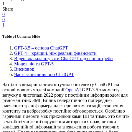
1
Share
0
0
1
Table of Contents
Hide
GPT-3.5 – основа ChatGPT
GPT-4 – кращий, ніж реальні фінансисти
Відео: як налаштувати ChatGPT під свої потреби
Моделі 4о та GPT-5
Висновок
Часті запитання про ChatGPT
Чат-бот з використанням штучного інтелекту ChatGPT на
основі мовноъ моделі компанії
OpenAI
GPT-3.5 з моменту
запуску в листопаді 2022 року є постійним інфоприводом для
різноманітних ЗМІ. Вплив генеративного попередньо
навченого трансформера на сфери автоматизації, створення
контенту та веброзробку постійно обговорюється. Особливо
гарячими є дебати між прихильниками ШІ та тими, хто бачить
в чат-боті численні порушення авторських прав, витоки
конфіденційної інформації та зневаження роботи творчих