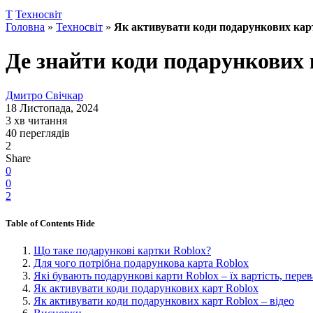
Т
Техносвіт
Головна
»
Техносвіт
»
Як активувати коди подарункових карт
Де знайти коди подарункових 
Дмитро Свічкар
18 Листопада, 2024
3 хв читання
40 переглядів
2
Share
0
0
2
Table of Contents
Hide
Що таке подарункові картки Roblox?
Для чого потрібна подарункова карта Roblox
Які бувають подарункові карти Roblox – їх вартість, пере
Як активувати коди подарункових карт Roblox
Як активувати коди подарункових карт Roblox – відео