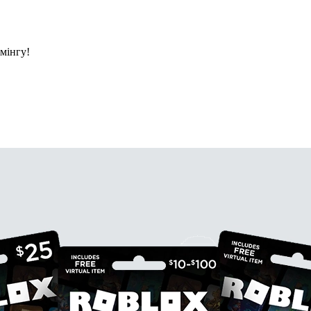
ймінгу!