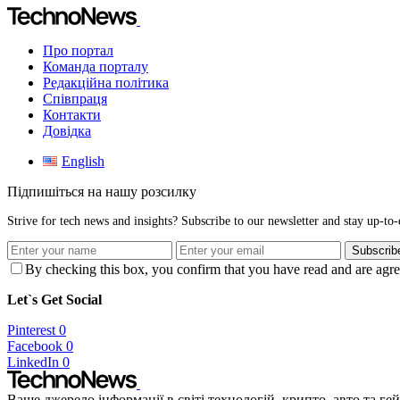
Про портал
Команда порталу
Редакційна політика
Співпраця
Контакти
Довідка
English
Підпишіться на нашу розсилку
Strive for tech news and insights? Subscribe to our newsletter and stay up-to-d
Subscrib
By checking this box, you confirm that you have read and are agree
Let`s Get Social
Pinterest
0
Facebook
0
LinkedIn
0
Ваше джерело інформації в світі технологій, крипто, авто та ге