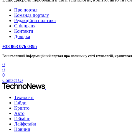
Про портал
Команда порталу
Редакційна політика
Співпраця
Контакти
Довідка
+38 063 076 0395
Ваш головний інформаційний портал про новинки у світі технологій, криптовалю
0
0
0
Contact Us
Техносвіт
Гайди
Крипто
Авто
Геймінг
Лайфстайл
Новини