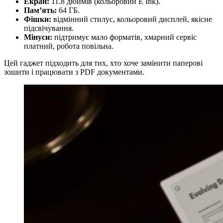
Екран:
11.8 дюймів (кольоровий E Ink).
Пам’ять:
64 ГБ.
Фішки:
відмінний стилус, кольоровий дисплей, якісне
підсвічування.
Мінуси:
підтримує мало форматів, хмарний сервіс
платний, робота повільна.
Цей гаджет підходить для тих, хто хоче замінити паперові
зошити і працювати з PDF документами.