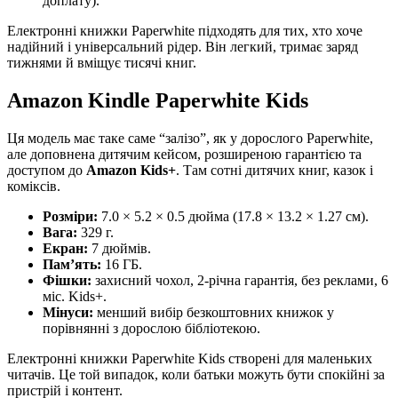
доплату).
Електронні книжки Paperwhite підходять для тих, хто хоче
надійний і універсальний рідер. Він легкий, тримає заряд
тижнями й вміщує тисячі книг.
Amazon Kindle Paperwhite Kids
Ця модель має таке саме “залізо”, як у дорослого Paperwhite,
але доповнена дитячим кейсом, розширеною гарантією та
доступом до
Amazon Kids+
. Там сотні дитячих книг, казок і
коміксів.
Розміри:
7.0 × 5.2 × 0.5 дюйма (17.8 × 13.2 × 1.27 см).
Вага:
329 г.
Екран:
7 дюймів.
Пам’ять:
16 ГБ.
Фішки:
захисний чохол, 2-річна гарантія, без реклами, 6
міс. Kids+.
Мінуси:
менший вибір безкоштовних книжок у
порівнянні з дорослою бібліотекою.
Електронні книжки Paperwhite Kids створені для маленьких
читачів. Це той випадок, коли батьки можуть бути спокійні за
пристрій і контент.