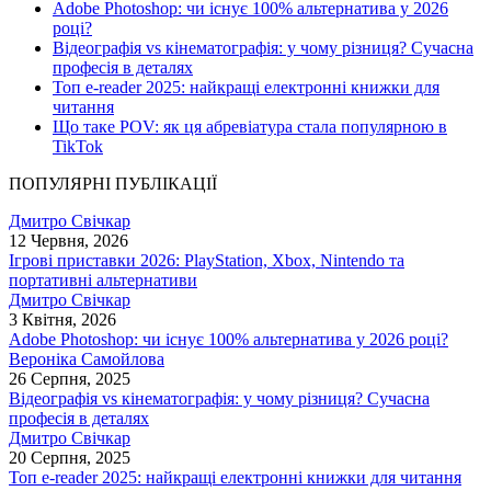
Adobe Photoshop: чи існує 100% альтернатива у 2026
році?
Відеографія vs кінематографія: у чому різниця? Сучасна
професія в деталях
Топ e-reader 2025: найкращі електронні книжки для
читання
Що таке POV: як ця абревіатура стала популярною в
TikTok
ПОПУЛЯРНІ ПУБЛІКАЦІЇ
Дмитро Свічкар
12 Червня, 2026
Ігрові приставки 2026: PlayStation, Xbox, Nintendo та
портативні альтернативи
Дмитро Свічкар
3 Квітня, 2026
Adobe Photoshop: чи існує 100% альтернатива у 2026 році?
Вероніка Самойлова
26 Серпня, 2025
Відеографія vs кінематографія: у чому різниця? Сучасна
професія в деталях
Дмитро Свічкар
20 Серпня, 2025
Топ e-reader 2025: найкращі електронні книжки для читання