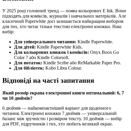
У 2025 році головний тренд — поява кольорових E Ink. Вони
підходять для коміксів, журналів і навчальних матеріалів. Але
класичний Paperwhite досі залишається найкращим вибором
для тих, хто читає тільки текстові електронні книжки. Наш
вибір:
Для універсального читання:
Kindle Paperwhite.
Для дітей:
Kindle Paperwhite Kids.
Для кольорових книжок і коміксів:
Onyx Boox Go
Color 7 або Kindle Colorsoft.
Для нотаток:
Kindle Scribe або ReMarkable Paper Pro.
Для бібліотек:
Kobo Libra Colour.
Відповіді на часті запитання
Який розмір екрана електронної книги оптимальний: 6, 7
чи 10 дюймів?
6 дюймів — найкомпактніший варіант для щоденного
читання. Електронні книжки 7 дюймів — універсальний
баланс між зручністю і розміром тексту. 10 дюймів — вибір
для PDF, підручників і тих, хто любить великий екран.