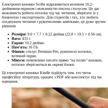
Електронні книжки Scribe відрізняються великим 10,2-
дюймовим екраном і можливістю писати стилусом. Це дає
можливість робити нотатки під час читання, зберігати їх у
блокнотах і експортувати. Для студентів і тих, хто любить
поєднувати читання з рукописними замітками, це дуже зручне
рішення.
Розміри:
9.0 × 7.7 × 0.22 дюйма (22.8 × 19.5 × 0.56 см).
Вага:
433 г.
Екран:
10.2 дюйма.
Пам’ять:
16 ГБ.
Фішки:
стилус Premium Pen, рукописні нотатки,
великий екран.
Мінуси:
неможливо писати прямо “на полях” книжки,
нотатки зберігаються як окремі блоки.
Ці електронні книжки Kindle підійдуть тим, хто читає
професійну літературу, працює з PDF або конспектує під час
навчання.