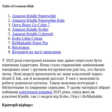
Table of Contents
Hide
Amazon Kindle Paperwhite
Amazon Kindle Paperwhite Kids
Onyx Boox Go Color 7
Amazon Kindle Scribe
Amazon Kindle Colorsoft
Kobo Libra Colour
ReMarkable Paper Pro
Висновки
Відповіді на часті запитання
У 2025 році електронні книжки вже давно перестали бути
нішевими ґаджетами. Вони стали справжніми замінниками
паперових книг і зручним інструментом для тих, хто багато
читає. Нові моделі пропонують не лише класичний чорно-
білий E Ink, але й кольорові дисплеї. У них є можливість
робити рукописні нотатки. Також можлива інтеграція з
бібліотеками та хмарними сервісами. У цьому матеріалі зібрані
найкращі
електронні книжки
2025 року, серед яких як
класичні Kindle, так і і моделі від Kobo, Onyx і ReMarkable.
Критерії відбору: