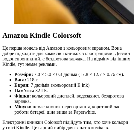
Amazon Kindle Colorsoft
Це перша модель від Amazon з кольоровим екраном. Вона
добре підходить для коміксів і книжок з ілюстраціями. Дизайн
водонепроникний, є бездротова зарядка. На відміну від інших
Kindle, тут немає реклами.
Розміри:
7.0 × 5.0 × 0.3 дюйма (17.8 × 12.7 × 0.76 см).
Вага:
218 г.
Екран:
7 дюймів (кольоровий E Ink).
Пам’ять:
32 ГБ.
Фішки:
кольоровий дисплей, водозахист, бездротова
зарядка.
Мінуси:
немає кнопок перегортання, коротший час
роботи батареї, ціна вища за Paperwhite.
Електронні книжки Colorsoft підійдуть тим, хто хоче кольори
у світі Kindle. Це гарний вибір для фанатів коміксів.