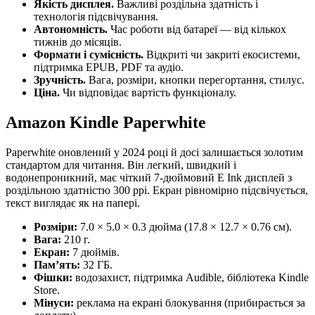
Якість дисплея.
Важливі роздільна здатність і
технологія підсвічування.
Автономність.
Час роботи від батареї — від кількох
тижнів до місяців.
Формати і сумісність.
Відкриті чи закриті екосистеми,
підтримка EPUB, PDF та аудіо.
Зручність.
Вага, розміри, кнопки перегортання, стилус.
Ціна.
Чи відповідає вартість функціоналу.
Amazon Kindle Paperwhite
Paperwhite оновлений у 2024 році й досі залишається золотим
стандартом для читання. Він легкий, швидкий і
водонепроникний, має чіткий 7-дюймовий E Ink дисплей з
роздільною здатністю 300 ppi. Екран рівномірно підсвічується,
текст виглядає як на папері.
Розміри:
7.0 × 5.0 × 0.3 дюйма (17.8 × 12.7 × 0.76 см).
Вага:
210 г.
Екран:
7 дюймів.
Пам’ять:
32 ГБ.
Фішки:
водозахист, підтримка Audible, бібліотека Kindle
Store.
Мінуси:
реклама на екрані блокування (прибирається за