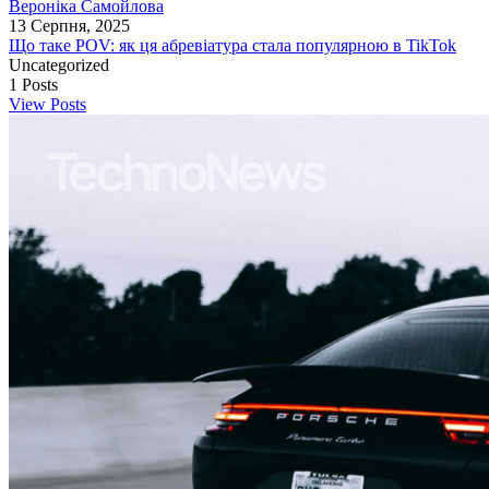
Вероніка Самойлова
13 Серпня, 2025
Що таке POV: як ця абревіатура стала популярною в TikTok
Uncategorized
1
Posts
View Posts