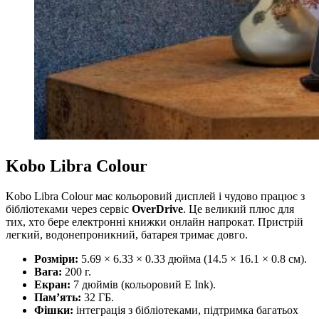
Kobo Libra Colour
Kobo Libra Colour має кольоровий дисплей і чудово працює з
бібліотеками через сервіс
OverDrive
. Це великий плюс для
тих, хто бере електронні книжки онлайн напрокат. Пристрій
легкий, водонепроникний, батарея тримає довго.
Розміри:
5.69 × 6.33 × 0.33 дюйма (14.5 × 16.1 × 0.8 см).
Вага:
200 г.
Екран:
7 дюймів (кольоровий E Ink).
Пам’ять:
32 ГБ.
Фішки:
інтеграція з бібліотеками, підтримка багатьох