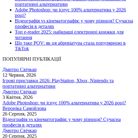
портативні альтернативи
Adobe Photoshop: чи існує 100% альтернатива у 2026
році?
Відеографія vs кінематографія: у чому різниця? Сучасна
професія в деталях
Топ e-reader 2025: найкращі електронні книжки для
читання
Що таке POV: як ця абревіатура стала популярною в
TikTok
ПОПУЛЯРНІ ПУБЛІКАЦІЇ
Дмитро Свічкар
12 Червня, 2026
Ігрові приставки 2026: PlayStation, Xbox, Nintendo та
портативні альтернативи
Дмитро Свічкар
3 Квітня, 2026
Adobe Photoshop: чи існує 100% альтернатива у 2026 році?
Вероніка Самойлова
26 Серпня, 2025
Відеографія vs кінематографія: у чому різниця? Сучасна
професія в деталях
Дмитро Свічкар
20 Серпня, 2025