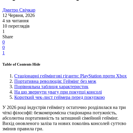
Дмитро Свічкар
12 Червня, 2026
4 хв читання
10 переглядів
1
Share
0
0
1
Table of Contents
Hide
Стаціонарні геймінгові гіганти: PlayStation проти Xbox
Портативна революція: Геймінг без меж
Порівняльна таблиця характеристик
На що звернути увагу при покупці консолі
Короткий чек-лист геймера перед покупкою
У 2026 році індустрія геймінгу остаточно розділилася на три
чіткі філософії: безкомпромісна стаціонарна потужність,
абсолютна портативність та затишний сімейний геймінг.
Вихід оновленого заліза та нових поколінь консолей суттєво
змінив правила гри.