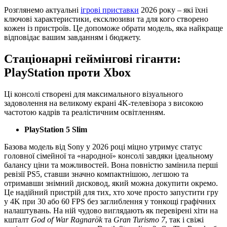
Розглянемо актуальні
ігрові приставки
2026 року – які їхні
ключові характеристики, ексклюзиви та для кого створено
кожен із пристроїв. Це допоможе обрати модель, яка найкраще
відповідає вашим завданням і бюджету.
Стаціонарні геймінгові гіганти:
PlayStation проти Xbox
Ці консолі створені для максимального візуального
задоволення на великому екрані 4K-телевізора з високою
частотою кадрів та реалістичним освітленням.
PlayStation 5 Slim
Базова модель від Sony у 2026 році міцно утримує статус
головної сімейної та «народної» консолі завдяки ідеальному
балансу ціни та можливостей. Вона повністю замінила перші
ревізії PS5, ставши значно компактнішою, легшою та
отримавши знімний дисковод, який можна докупити окремо.
Це надійний пристрій для тих, хто хоче просто запустити гру
у 4K при 30 або 60 FPS без заглиблення у тонкощі графічних
налаштувань. На ній чудово виглядають як перевірені хіти на
кшталт
God of War Ragnarök
та
Gran Turismo 7
, так і свіжі