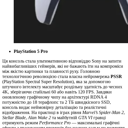
PlayStation 5 Pro
Ця консоль стала ультимативною відповіддю Sony на запити
найвибагливіших геймерів, які не бажають іти на компроміси
між якістю картинки та плавності руху. Головною
технологічною революцією стала власна нейромережа
PSSR
(PlayStation Spectral Super Resolution), яка за допомогою
штучного інтелекту масштабує роздільну здатність до чесних
4K, зберігаючи стабільні 60 або навіть 120 FPS. Завдяки
оновленому графічному чипу на архітектурі RDNA 4
потужністю до 18 терафлопс та 2 ТБ швидкісного SSD,
консоль видає неймовірну деталізацію та реалістичні
відображення. На практиці в іграх рівня
Marvel’s Spider-Man 2
,
Stellar Blade
,
Alan Wake 2
та майбутній
GTA VI
гравці
отримують режим
Performance Pro
— максимальні графічні
ефекти з трасуванням променів без жодних гальм чи розмиття.