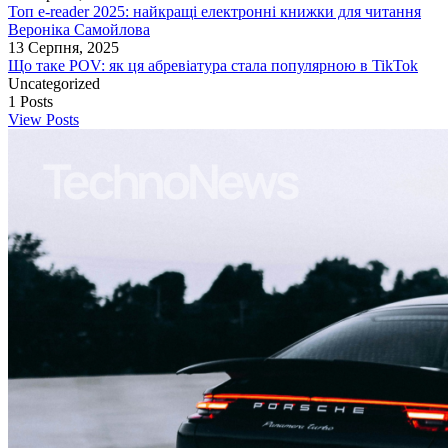
Топ e-reader 2025: найкращі електронні книжки для читання
Вероніка Самойлова
13 Серпня, 2025
Що таке POV: як ця абревіатура стала популярною в TikTok
Uncategorized
1
Posts
View Posts