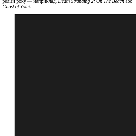
релізи року — наприклад,
Death Stranding 2: On The Beach
або
Ghost of Yōtei
.