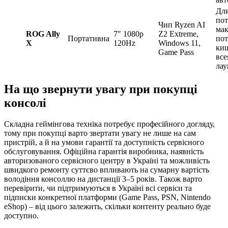
Для
пот
Чип Ryzen AI
ма
ROG Ally
7″ 1080p
Z2 Extreme,
Портативна
пот
X
120Hz
Windows 11,
киш
Game Pass
все
лау
На що звернути увагу при покупці
консолі
Складна геймінгова техніка потребує професійного догляду,
тому при покупці варто звертати увагу не лише на сам
пристрій, а й на умови гарантії та доступність сервісного
обслуговування. Офіційна гарантія виробника, наявність
авторизованого сервісного центру в Україні та можливість
швидкого ремонту суттєво впливають на сумарну вартість
володіння консоллю на дистанції 3–5 років. Також варто
перевірити, чи підтримуються в Україні всі сервіси та
підписки конкретної платформи (Game Pass, PSN, Nintendo
eShop) – від цього залежить, скільки контенту реально буде
доступно.