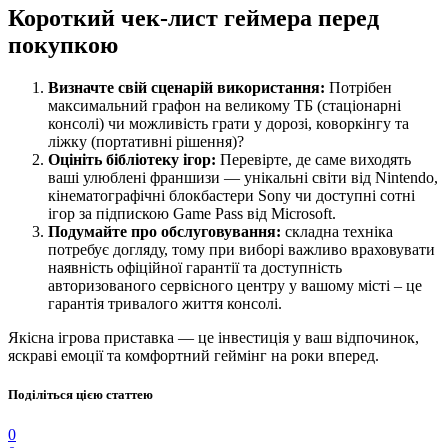
Короткий чек-лист геймера перед
покупкою
Визначте свій сценарій використання:
Потрібен
максимальний графон на великому ТБ (стаціонарні
консолі) чи можливість грати у дорозі, коворкінгу та
ліжку (портативні рішення)?
Оцініть бібліотеку ігор:
Перевірте, де саме виходять
ваші улюблені франшизи — унікальні світи від Nintendo,
кінематографічні блокбастери Sony чи доступні сотні
ігор за підпискою Game Pass від Microsoft.
Подумайте про обслуговування:
складна техніка
потребує догляду, тому при виборі важливо враховувати
наявність офіційної гарантії та доступність
авторизованого сервісного центру у вашому місті – це
гарантія тривалого життя консолі.
Якісна ігрова приставка — це інвестиція у ваш відпочинок,
яскраві емоції та комфортний геймінг на роки вперед.
Поділіться цією статтею
0