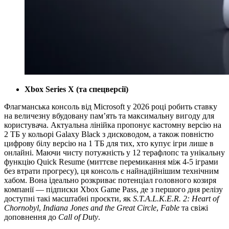
Xbox Series X (та спецверсії)
Флагманська консоль від Microsoft у 2026 році робить ставку
на величезну вбудовану пам’ять та максимальну вигоду для
користувача. Актуальна лінійка пропонує кастомну версію на
2 ТБ у кольорі Galaxy Black з дисководом, а також повністю
цифрову білу версію на 1 ТБ для тих, хто купує ігри лише в
онлайні. Маючи чисту потужність у 12 терафлопс та унікальну
функцію Quick Resume (миттєве перемикання між 4-5 іграми
без втрати прогресу), ця консоль є найнадійнішим технічним
хабом. Вона ідеально розкриває потенціал головного козиря
компанії — підписки Xbox Game Pass, де з першого дня релізу
доступні такі масштабні проєкти, як
S.T.A.L.K.E.R. 2: Heart of
Chornobyl
,
Indiana Jones and the Great Circle
,
Fable
та свіжі
доповнення до
Call of Duty
.