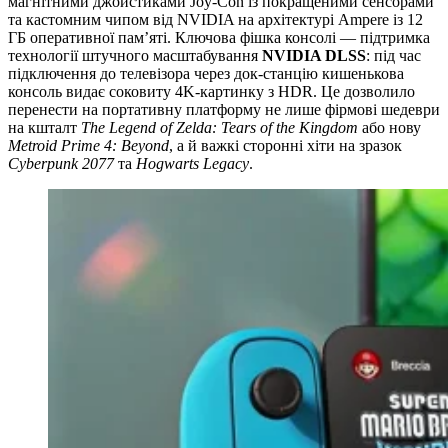
магнітними джойстиками Joy-Con із покращеними сенсорами
та кастомним чипом від NVIDIA на архітектурі Ampere із 12
ГБ оперативної пам’яті. Ключова фішка консолі — підтримка
технології штучного масштабування
NVIDIA DLSS
: під час
підключення до телевізора через док-станцію кишенькова
консоль видає соковиту 4K-картинку з HDR. Це дозволило
перенести на портативну платформу не лише фірмові шедеври
на кшталт
The Legend of Zelda: Tears of the Kingdom
або нову
Metroid Prime 4: Beyond
, а й важкі сторонні хіти на зразок
Cyberpunk 2077
та
Hogwarts Legacy
.