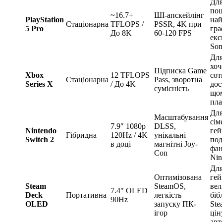
Дл
поц
~16.7+
ШІ-апскейлінг
PlayStation
най
Стаціонарна
TFLOPS /
PSSR, 4K при
5 Pro
гра
До 8K
60-120 FPS
екс
So
Для
хоч
Підписка Game
Xbox
12 TFLOPS
сот
Стаціонарна
Pass, зворотна
Series X
/ До 4K
дос
сумісність
що
пла
Дл
Масштабування
сім
7.9″ 1080p
DLSS,
Nintendo
гей
Гібридна
120Hz / 4K
унікальні
Switch 2
под
в доці
магнітні Joy-
фан
Con
Nin
Дл
Оптимізована
гей
Steam
SteamOS,
ве
7.4″ OLED
Deck
Портативна
легкість
біб
90Hz
OLED
запуску ПК-
Ste
ігор
цін
авт