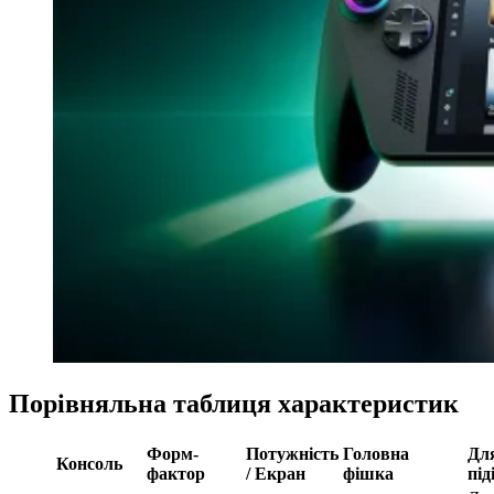
Порівняльна таблиця характеристик
Форм-
Потужність
Головна
Дл
Консоль
фактор
/ Екран
фішка
під