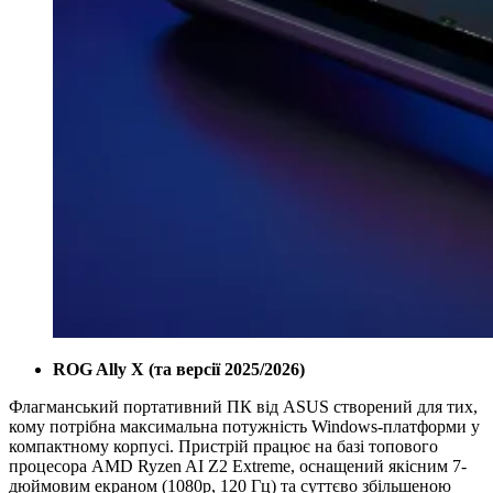
ROG Ally X (та версії 2025/2026)
Флагманський портативний ПК від ASUS створений для тих,
кому потрібна максимальна потужність Windows-платформи у
компактному корпусі. Пристрій працює на базі топового
процесора AMD Ryzen AI Z2 Extreme, оснащений якісним 7-
дюймовим екраном (1080p, 120 Гц) та суттєво збільшеною