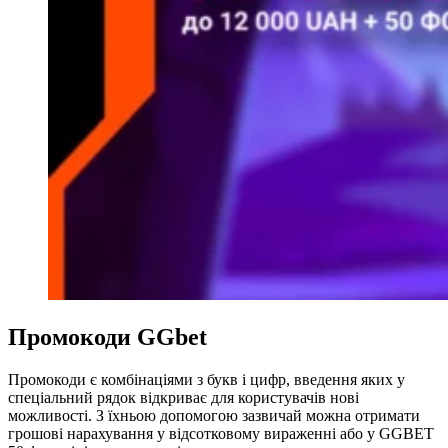
Промокоди GGbet
Промокоди є комбінаціями з букв і цифр, введення яких у
спеціальний рядок відкриває для користувачів нові
можливості. З їхньою допомогою зазвичай можна отримати
грошові нарахування у відсотковому вираженні або у GGBET