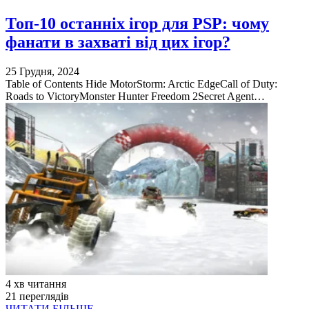
Топ-10 останніх ігор для PSP: чому
фанати в захваті від цих ігор?
25 Грудня, 2024
Table of Contents Hide MotorStorm: Arctic EdgeCall of Duty:
Roads to VictoryMonster Hunter Freedom 2Secret Agent…
4 хв читання
21 переглядів
ЧИТАТИ БІЛЬШЕ