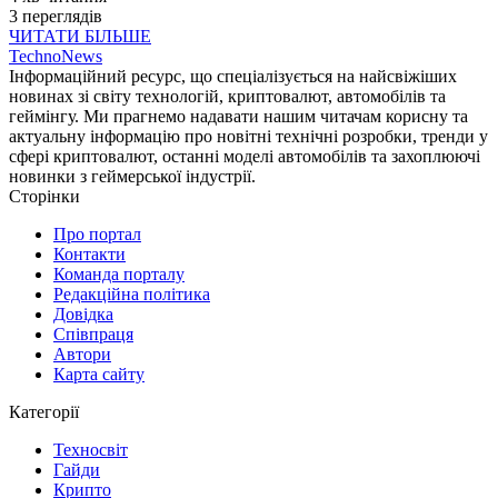
3 переглядів
ЧИТАТИ БІЛЬШЕ
TechnoNews
Інформаційний ресурс, що спеціалізується на найсвіжіших
новинах зі світу технологій, криптовалют, автомобілів та
геймінгу. Ми прагнемо надавати нашим читачам корисну та
актуальну інформацію про новітні технічні розробки, тренди у
сфері криптовалют, останні моделі автомобілів та захоплюючі
новинки з геймерської індустрії.
Сторінки
Про портал
Контакти
Команда порталу
Редакційна політика
Довідка
Співпраця
Автори
Карта сайту
Категорії
Техносвіт
Гайди
Крипто