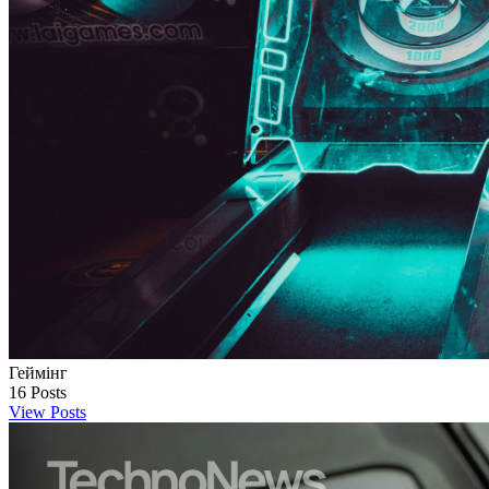
Геймінг
16
Posts
View Posts