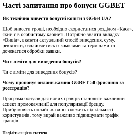
Часті запитання про бонуси GGBET
Як технічно вивести бонусні кошти з GGbet UA?
Щоб вивести гроші, необхідно скористатися розділом «Каса»,
який є в особистому кабінеті. Потрібно знайти вкладку
«Вивід», вказати актуальний спосіб виведення, суму,
реквізити, ознайомитись із комісіями та термінами та
дочекатися обробки заявки.
Чи є ліміти для виведення бонусів?
Чи є ліміти для виведення бонусів?
Чому пропонує онлайн-казино GGBET 50 фриспінів за
реєстрацію?
Програма бонусів для нових гравців становить важливий
аспект промокампанії для популяризації бренду.
Прибутковість онлайн-казино залежить від кількості
користувачів, тому вкрай важливо підвищувати трафік
гравців.
Поділіться цією статтею