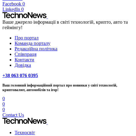
Facebook
0
LinkedIn
0
Ваше джерело інформації в світі технологій, крипто, авто та
геймінгу!
Про портал
Команда порталу
Редакційна політика
Співпраця
Контакти
Довідка
+38 063 076 0395
Ваш головний інформаційний портал про новинки у світі технологій,
криптовалют, автомобілів та ігор!
0
0
0
Contact Us
Техносвіт