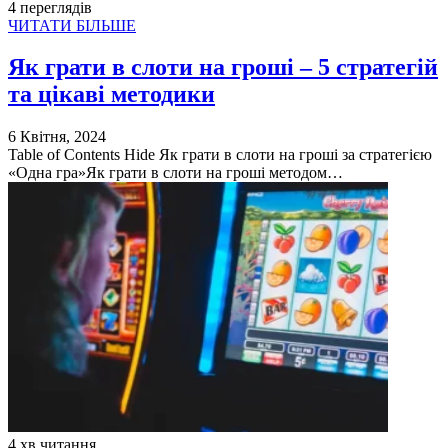
4 переглядів
ЧИТАТИ БІЛЬШЕ
Як грати в слоти на гроші – 5 стратегій
та цікаві методики
6 Квітня, 2024
Table of Contents Hide Як грати в слоти на гроші за стратегією
«Одна гра»Як грати в слоти на гроші методом…
4 хв читання