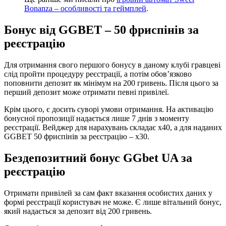
Bonanza – особливості та геймплей
.
Бонус від GGBET – 50 фриспінів за
реєстрацію
Для отримання свого першого бонусу в даному клубі гравцеві
слід пройти процедуру реєстрації, а потім обов’язково
поповнити депозит як мінімум на 200 гривень. Після цього за
перший депозит може отримати певні привілеї.
Крім цього, є досить суворі умови отримання. На активацію
бонусної пропозиції надається лише 7 днів з моменту
реєстрації. Вейджер для нарахувань складає х40, а для наданих
GGBET 50 фриспінів за реєстрацію – х30.
Бездепозитний бонус GGbet UA за
реєстрацію
Отримати привілей за сам факт вказання особистих даних у
формі реєстрації користувач не може. Є лише вітальний бонус,
який надається за депозит від 200 гривень.