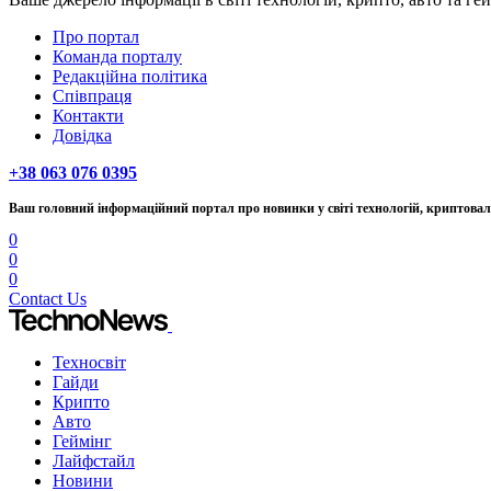
Про портал
Команда порталу
Редакційна політика
Співпраця
Контакти
Довідка
+38 063 076 0395
Ваш головний інформаційний портал про новинки у світі технологій, криптовалю
0
0
0
Contact Us
Техносвіт
Гайди
Крипто
Авто
Геймінг
Лайфстайл
Новини