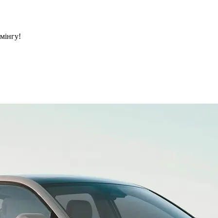
ймінгу!