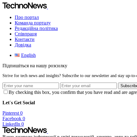
Про портал
Команда порталу
Редакційна політика
Співпраця
Контакти
Довідка
English
Підпишіться на нашу розсилку
Strive for tech news and insights? Subscribe to our newsletter and stay up-to-d
Subscrib
By checking this box, you confirm that you have read and are agree
Let`s Get Social
Pinterest
0
Facebook
0
LinkedIn
0
Ваше джерело інформації в світі технологій, крипто, авто та ге