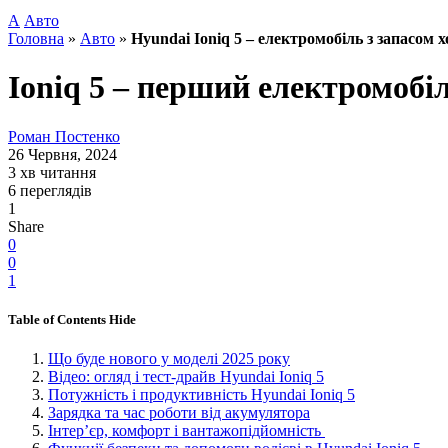
А
Авто
Головна
»
Авто
»
Hyundai Ioniq 5 – електромобіль з запасом 
Ioniq 5 – перший електромобі
Роман Постенко
26 Червня, 2024
3 хв читання
6 переглядів
1
Share
0
0
1
Table of Contents
Hide
Що буде нового у моделі 2025 року
Відео: огляд і тест-драйв Hyundai Ioniq 5
Потужність і продуктивність Hyundai Ioniq 5
Зарядка та час роботи від акумулятора
Інтер’єр, комфорт і вантажопідйомність