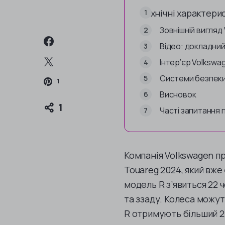
Технічні характери
Зовнішній вигляд
Відео: докладний
Інтер’єр Volkswa
Системи безпеки
1
Висновок
1
Часті запитання 
Компанія Volkswagen п
Touareg 2024, який вже
модель R з’явиться 22 
та ззаду. Колеса можуть
R отримують більший 2