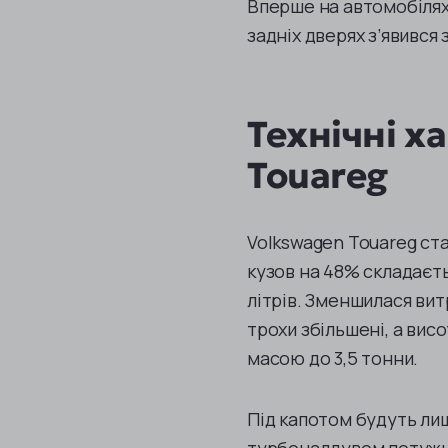
Вперше на автомобілях 
задніх дверях з’явився 
Технічні х
Touareg
Volkswagen Touareg ста
кузов на 48% складаєть
літрів. Зменшилася вит
трохи збільшені, а вис
масою до 3,5 тонни.
Під капотом будуть лиш