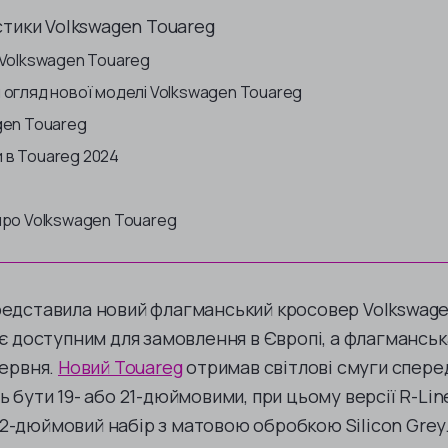
стики Volkswagen Touareg
 Volkswagen Touareg
 огляд нової моделі Volkswagen Touareg
gen Touareg
 в Touareg 2024
про Volkswagen Touareg
редставила новий флагманський кросовер Volkswag
 є доступним для замовлення в Європі, а флагманськ
червня.
Новий Touareg
отримав світлові смуги спере
 бути 19- або 21-дюймовими, при цьому версії R-Line
2-дюймовий набір з матовою обробкою Silicon Grey