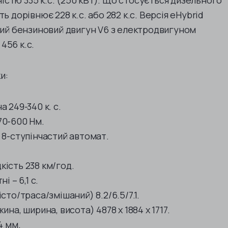
стю 335 к.с. (250 кВт). Що стосується дизельного
ь дорівнює 228 к.с. або 282 к.с. Версія eHybrid
овий бензиновий двигун V6 з електродвигуном
456 к.с.
и:
 249-340 к. с.
70-600 Нм.
 8-ступінчастий автомат.
ість 238 км/год.
і – 6,1 с.
сто/траса/змішаний) 8.2/6.5/7.1.
ина, ширина, висота) 4878 х 1884 х 1717.
4 мм.