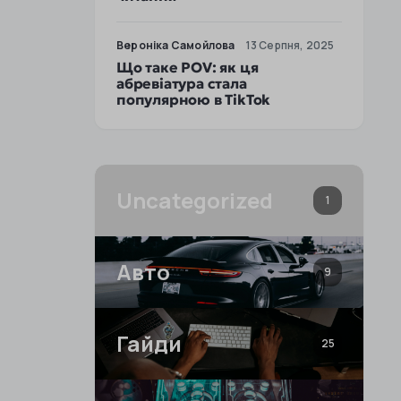
Вероніка Самойлова
13 Серпня, 2025
Що таке POV: як ця
абревіатура стала
популярною в TikTok
Uncategorized
1
Авто
9
Гайди
25