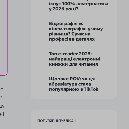
існує 100% альтернатива
у 2026 році?
Відеографія vs
кінематографія: у чому
різниця? Сучасна
професія в деталях
Топ e-reader 2025:
найкращі електронні
книжки для читання
Що таке POV: як ця
абревіатура стала
en
популярною в TikTok
а
ду
 і
ПОПУЛЯРНІ ПУБЛІКАЦІЇ
.