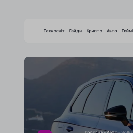
Техносвіт
Гайди
Крипто
Авто
Гейм
Головна
»
Авто
»
Volk