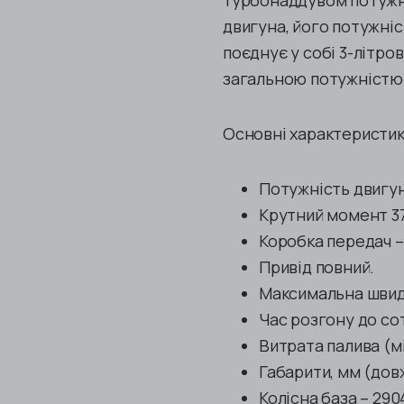
турбонаддувом потужні
двигуна, його потужніст
поєднує у собі 3-літр
загальною потужністю 
Основні характеристик
Потужність двигуна
Крутний момент 3
Коробка передач –
Привід повний.
Максимальна швидк
Час розгону до сотн
Витрата палива (мі
Габарити, мм (довж
Колісна база – 290