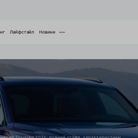
інг
Лайфстайл
Новини
swagen Touareg 2024: повний огляд, характеристики