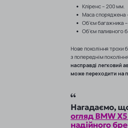
Кліренс – 200 мм.
Маса споряджена –
Об’єм багажника – 
Об’єм паливного ба
Нове покоління трохи б
з попереднім покоління
насправді легковий а
може переходити на 
Нагадаємо, щ
огляд BMW X5 
надійного бр