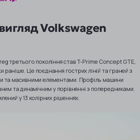
вигляд Volkswagen
eg третього покоління став T-Prime Concept GTE,
ки раніше. Це поєднання гострих ліній та граней з
и та масивними елементами. Профіль машини
вним та динамічним у порівнянні з попередниками.
лений у 13 колірних рішеннях.