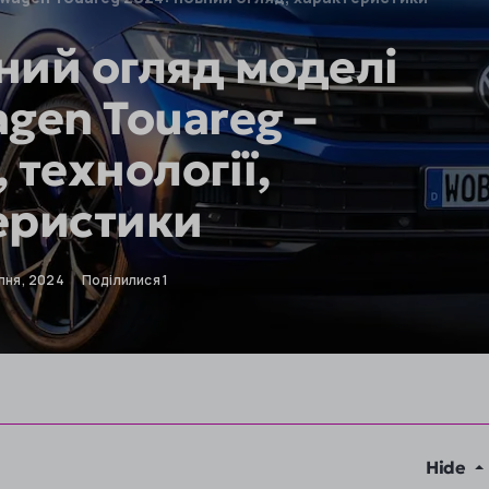
ний огляд моделі
gen Touareg –
 технології,
еристики
пня, 2024
Поділилися 1
Hide