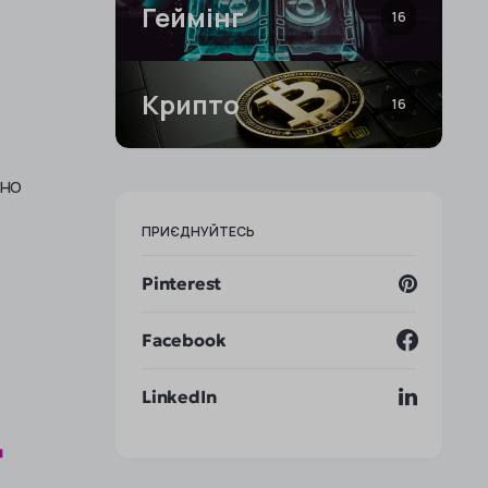
Геймінг
16
Крипто
16
яно
ПРИЄДНУЙТЕСЬ
Pinterest
Facebook
LinkedIn
д