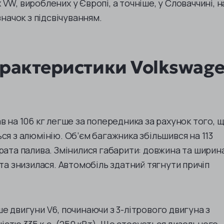
VW, вироблених у Європі, а точніше, у Словаччині, н
значок з підсвічуванням.
арактеристики Volkswag
в на 106 кг легше за попередника за рахунок того, 
ся з алюмінію. Об’єм багажника збільшився на 113
рата палива. Змінилися габарити: довжина та ширин
ота знизилася. Автомобіль здатний тягнути причіп
е двигуни V6, починаючи з 3-літрового двигуна з