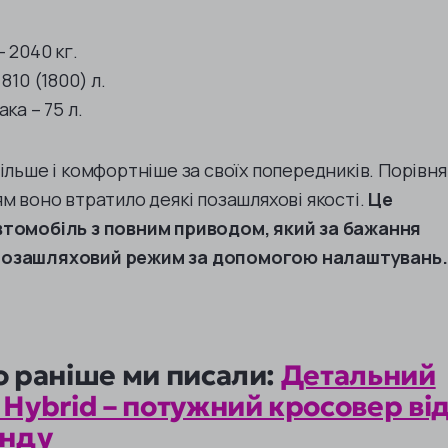
 2040 кг.
810 (1800) л.
ка – 75 л.
ільше і комфортніше за своїх попередників. Порівн
м воно втратило деякі позашляхові якості.
Це
втомобіль з повним приводом, який за бажання
позашляховий режим за допомогою налаштувань.
о раніше ми писали:
Детальний
Hybrid – потужний кросовер ві
енду