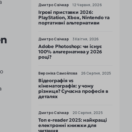
а
Дмитро Свічкар
12 Червня, 2026
Ігрові приставки 2026:
PlayStation, Xbox, Nintendo та
портативні альтернативи
en
Дмитро Свічкар
3 Квітня, 2026
Adobe Photoshop: чи існує
100% альтернатива у 2026
році?
що
Вероніка Самойлова
26 Серпня, 2025
Відеографія vs
кінематографія: у чому
а
різниця? Сучасна професія в
деталях
Дмитро Свічкар
20 Серпня, 2025
Топ e-reader 2025: найкращі
електронні книжки для
читання